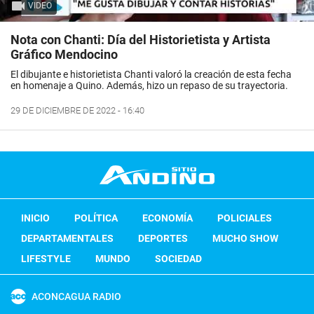
VIDEO
Nota con Chanti: Día del Historietista y Artista
Gráfico Mendocino
El dibujante e historietista Chanti valoró la creación de esta fecha
en homenaje a Quino. Además, hizo un repaso de su trayectoria.
29 DE DICIEMBRE DE 2022 - 16:40
INICIO
POLÍTICA
ECONOMÍA
POLICIALES
DEPARTAMENTALES
DEPORTES
MUCHO SHOW
LIFESTYLE
MUNDO
SOCIEDAD
ACONCAGUA RADIO