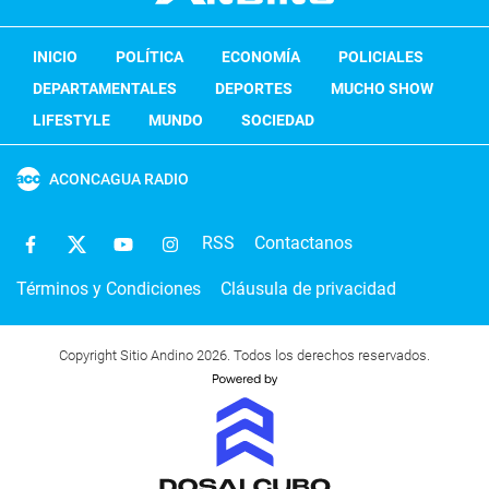
INICIO
POLÍTICA
ECONOMÍA
POLICIALES
DEPARTAMENTALES
DEPORTES
MUCHO SHOW
LIFESTYLE
MUNDO
SOCIEDAD
ACONCAGUA RADIO
RSS
Contactanos
Términos y Condiciones
Cláusula de privacidad
Copyright Sitio Andino 2026. Todos los derechos reservados.