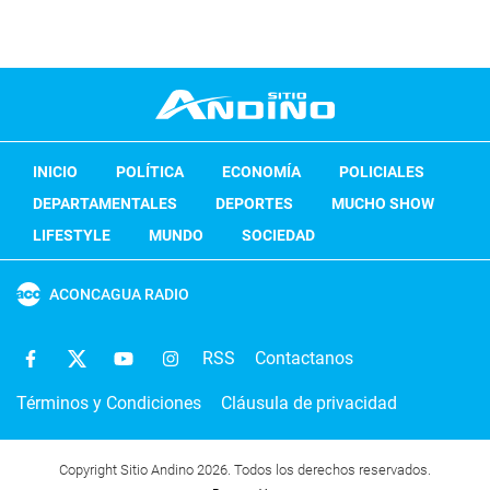
INICIO
POLÍTICA
ECONOMÍA
POLICIALES
DEPARTAMENTALES
DEPORTES
MUCHO SHOW
LIFESTYLE
MUNDO
SOCIEDAD
ACONCAGUA RADIO
RSS
Contactanos
Términos y Condiciones
Cláusula de privacidad
Copyright Sitio Andino 2026. Todos los derechos reservados.