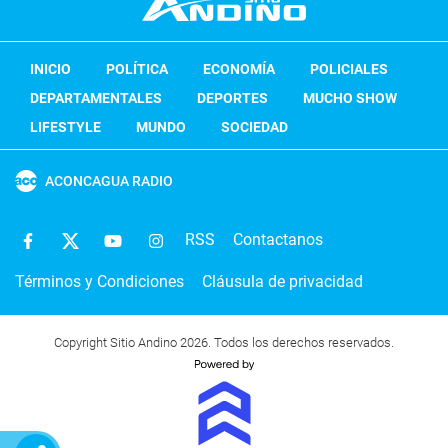
INICIO
POLÍTICA
ECONOMÍA
POLICIALES
DEPARTAMENTALES
DEPORTES
MUCHO SHOW
LIFESTYLE
MUNDO
SOCIEDAD
ACONCAGUA RADIO
RSS
Contactanos
Términos y Condiciones
Cláusula de privacidad
Copyright Sitio Andino 2026. Todos los derechos reservados.