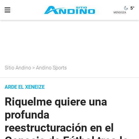
5
°
Sitio Andino
>
Andino Sports
ARDE EL XENEIZE
Riquelme quiere una
profunda
reestructuración en el