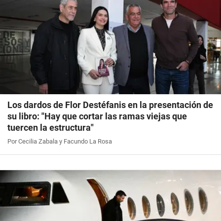
Los dardos de Flor Destéfanis en la presentación de
su libro: "Hay que cortar las ramas viejas que
tuercen la estructura"
Por Cecilia Zabala y Facundo La Rosa