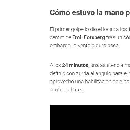
Cómo estuvo la mano pa
El primer golpe lo dio el local: a los
centro de
Emil Forsberg
tras un cór
embargo, la ventaja duró poco.
A los
24 minutos
, una asistencia m
definió con zurda al ángulo para el
aprovechó una habilitación de Alba 
centro del área.