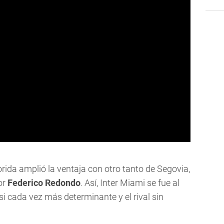
orida amplió la ventaja con otro tanto de Segovia,
or
Federico Redondo
. Así, Inter Miami se fue al
si cada vez más determinante y el rival sin