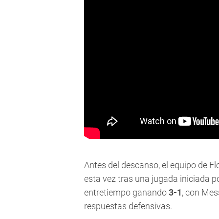
Antes del descanso, el equipo de Fl
esta vez tras una jugada iniciada p
entretiempo ganando
3-1
, con Mes
respuestas defensivas.