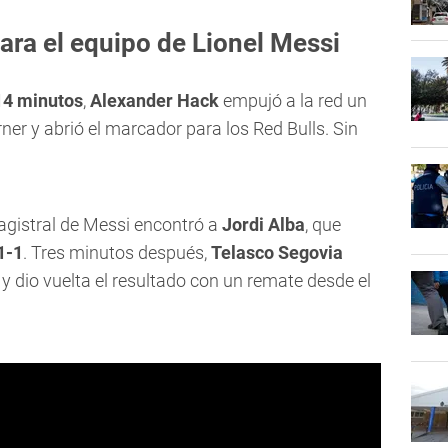
ra el equipo de Lionel Messi
14 minutos
,
Alexander Hack
empujó a la red un
ner y abrió el marcador para los Red Bulls. Sin
agistral de Messi encontró a
Jordi Alba
, que
1-1
. Tres minutos después,
Telasco Segovia
y dio vuelta el resultado con un remate desde el