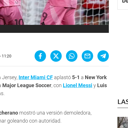
Du
 - 11:20
a Jersey,
Inter Miami CF
aplastó
5-1
a
New York
a
Major League Soccer
, con
Lionel Messi
y
Luis
s.
LA
cherano
mostró una versión demoledora,
inar goleando con autoridad.