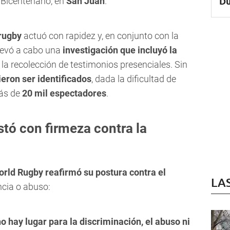
Du
l Bicentenario, en
San Juan
.
 rugby
actuó con rapidez y, en conjunto con la
llevó a cabo una
investigación que incluyó la
 la recolección de testimonios presenciales. Sin
eron ser identificados
, dada la dificultad de
más de
20 mil espectadores
.
tó con firmeza contra la
rld Rugby reafirmó su postura contra el
LA
ncia o abuso:
o hay lugar para la discriminación, el abuso ni