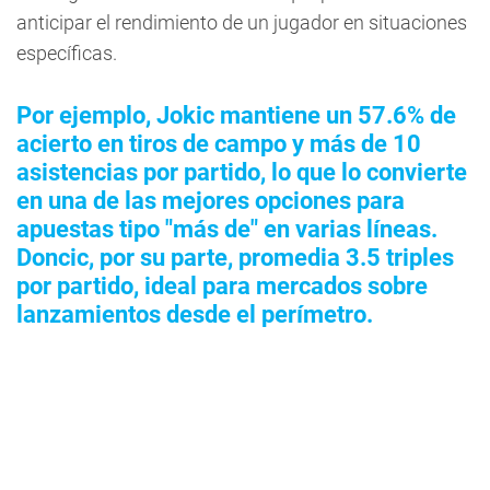
anticipar el rendimiento de un jugador en situaciones
específicas.
Por ejemplo, Jokic mantiene un 57.6% de
acierto en tiros de campo y más de 10
asistencias por partido, lo que lo convierte
en una de las mejores opciones para
apuestas tipo "más de" en varias líneas.
Doncic, por su parte, promedia 3.5 triples
por partido, ideal para mercados sobre
lanzamientos desde el perímetro.