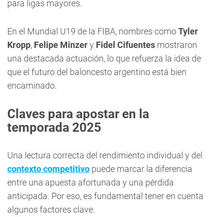
para ligas mayores.
En el Mundial U19 de la FIBA, nombres como
Tyler
Kropp
,
Felipe Minzer
y
Fidel Cifuentes
mostraron
una destacada actuación, lo que refuerza la idea de
que el futuro del baloncesto argentino está bien
encaminado.
Claves para apostar en la
temporada 2025
Una lectura correcta del rendimiento individual y del
contexto competitivo
puede marcar la diferencia
entre una apuesta afortunada y una pérdida
anticipada. Por eso, es fundamental tener en cuenta
algunos factores clave.