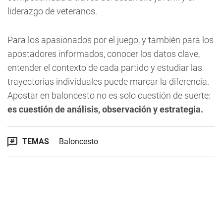
liderazgo de veteranos.
Para los apasionados por el juego, y también para los
apostadores informados, conocer los datos clave,
entender el contexto de cada partido y estudiar las
trayectorias individuales puede marcar la diferencia.
Apostar en baloncesto no es solo cuestión de suerte:
es cuestión de análisis, observación y estrategia.
TEMAS
Baloncesto