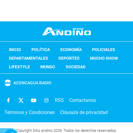
INICIO
POLÍTICA
ECONOMÍA
POLICIALES
DEPARTAMENTALES
DEPORTES
MUCHO SHOW
LIFESTYLE
MUNDO
SOCIEDAD
ACONCAGUA RADIO
RSS
Contactanos
Términos y Condiciones
Cláusula de privacidad
Copyright Sitio Andino 2026. Todos los derechos reservados.