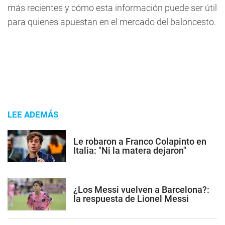
más recientes y cómo esta información puede ser útil
para quienes apuestan en el mercado del baloncesto.
LEE ADEMÁS
Le robaron a Franco Colapinto en
Italia: "Ni la matera dejaron"
¿Los Messi vuelven a Barcelona?:
la respuesta de Lionel Messi