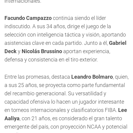
internacionales.
Facundo Campazzo
continúa siendo el líder
indiscutido. A sus 34 años, dirige el juego de la
selección con inteligencia táctica y visión, aportando
asistencias clave en cada partido. Junto a él,
Gabriel
Deck
y
Nicolás Brussino
aportan experiencia,
defensa y consistencia en el tiro exterior.
Entre las promesas, destaca
Leandro Bolmaro
, quien,
a sus 25 años, se proyecta como parte fundamental
del recambio generacional. Su versatilidad y
capacidad ofensiva lo hacen un jugador interesante
en torneos internacionales y clasificatorios FIBA.
Lee
Aaliya
, con 21 años, es considerado el gran talento
emergente del país, con proyección NCAA y potencial