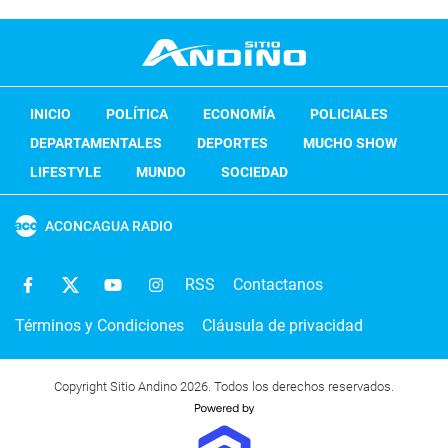
INICIO
POLÍTICA
ECONOMÍA
POLICIALES
DEPARTAMENTALES
DEPORTES
MUCHO SHOW
LIFESTYLE
MUNDO
SOCIEDAD
ACONCAGUA RADIO
RSS
Contactanos
Términos y Condiciones
Cláusula de privacidad
Copyright Sitio Andino 2026. Todos los derechos reservados.