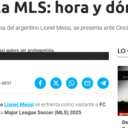
la MLS: hora y dó
cia del argentino Lionel Messi, se presenta ante Cinc
LO
 - 08:57
de
Lionel Messi
se enfrenta como visitante a
FC
la
Major League Soccer (MLS) 2025
.
Do