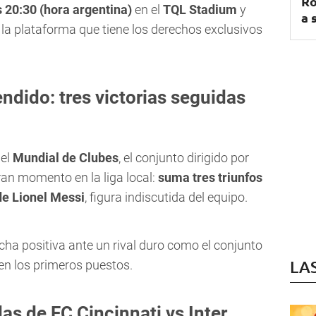
Ro
 20:30 (hora argentina)
en el
TQL Stadium
y
a 
, la plataforma que tiene los derechos exclusivos
ndido: tres victorias seguidas
 el
Mundial de Clubes
, el conjunto dirigido por
an momento en la liga local:
suma tres triunfos
de Lionel Messi
, figura indiscutida del equipo.
cha positiva ante un rival duro como el conjunto
LA
en los primeros puestos.
s de FC Cincinnati vs Inter