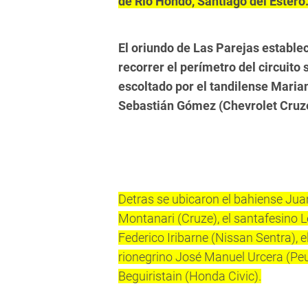
de Río Hondo, Santiago del Estero
El oriundo de Las Parejas establ
recorrer el perímetro del circuito
escoltado por el tandilense Marian
Sebastián Gómez (Chevrolet Cruz
Detras se ubicaron el bahiense Juan
Montanari (Cruze), el santafesino L
Federico Iribarne (Nissan Sentra), 
rionegrino José Manuel Urcera (Pe
Beguiristain (Honda Civic).