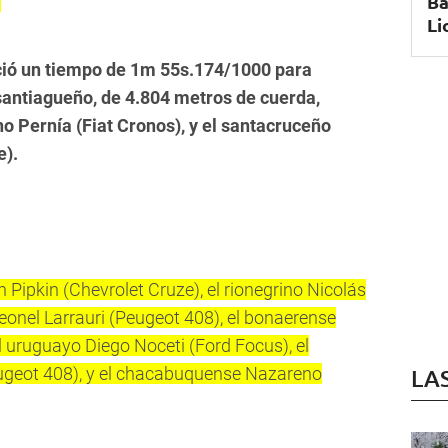
Ba
.
Li
eció un tiempo de 1m 55s.174/1000 para
 santiagueño, de 4.804 metros de cuerda,
o Pernía (Fiat Cronos), y el santacruceño
e).
 Pipkin (Chevrolet Cruze), el rionegrino Nicolás
eonel Larrauri (Peugeot 408), el bonaerense
el uruguayo Diego Noceti (Ford Focus), el
ugeot 408), y el chacabuquense Nazareno
LA