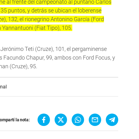
ene al frente del campeonato al puntano Carlos
135 puntos, y detrás se ubican el loberense
), 132, el rionegrino Antonino García (Ford
n Yannantuoni (Fiat Tipo), 105.
Jerónimo Teti (Cruze), 101, el pergaminense
s Facundo Chapur, 99, ambos con Ford Focus, y
man (Cruze), 95.
nal
ompartí la nota: