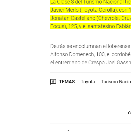
La Clase 3 del Turismo Nacional ti
Javier Merlo (Toyota Corolla), con 
Jonatan Castellano (Chevrolet Cruze
Focus), 125, y el santafesino Fabiá
Detrás se encolumnan el loberense 
Alfonso Domenech, 100, el cordobé
el entrerriano de Crespo Joel Gass
TEMAS
Toyota
Turismo Nacio
C