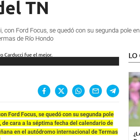
 del TN
, con Ford Focus, se quedó con su segunda pole en 
Termas de Río Hondo
LO
 con Ford Focus, se quedó con su segunda pole
, de cara a la séptima fecha del calendario de
mañana en el autódromo internacional de Termas
¿L