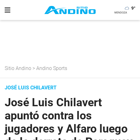
9
°
Sitio Andino
>
Andino Sports
JOSÉ LUIS CHILAVERT
José Luis Chilavert
apuntó contra los
jugadores y Alfaro luego