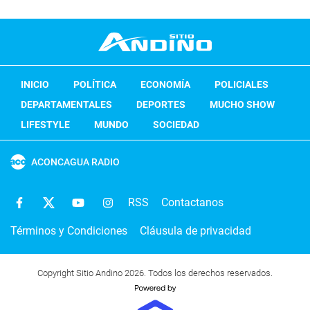
INICIO
POLÍTICA
ECONOMÍA
POLICIALES
DEPARTAMENTALES
DEPORTES
MUCHO SHOW
LIFESTYLE
MUNDO
SOCIEDAD
ACONCAGUA RADIO
RSS
Contactanos
Términos y Condiciones
Cláusula de privacidad
Copyright Sitio Andino 2026. Todos los derechos reservados.