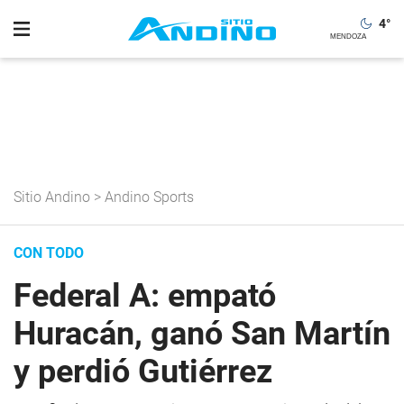
4
°
Sitio Andino
>
Andino Sports
CON TODO
Federal A: empató
Huracán, ganó San Martín
y perdió Gutiérrez