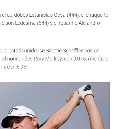
n el cordobés Estanislao Goya (444), el chaqueño
elson Ledesma (544) y el rosarino Alejandro
o el estadounidense Scottie Scheffler, con un
r el norirlandés Rory McIlroy, con 9,075; mientras
hm, con 8,951