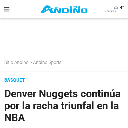
4
°
Sitio Andino
>
Andino Sports
BÁSQUET
Denver Nuggets continúa
por la racha triunfal en la
NBA