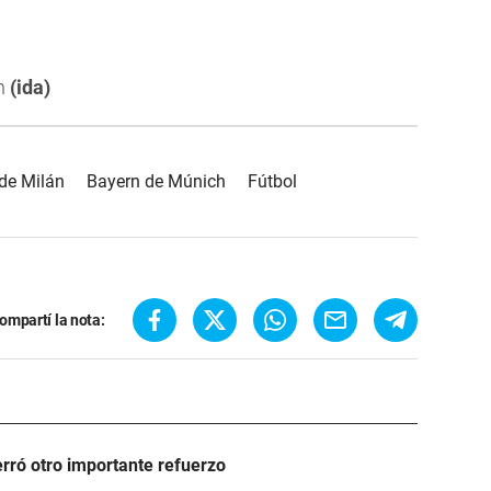
án
(ida)
 de Milán
Bayern de Múnich
Fútbol
ompartí la nota:
rró otro importante refuerzo