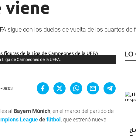
e viene
 sigue con los duelos de vuelta de los cuartos de f
LO
la Liga de Campeones de la UEFA.
 - 08:03
les al
Bayern Múnich
, en el marco del partido de
mpions League
de
fútbol
, que estrenó nueva
¿L