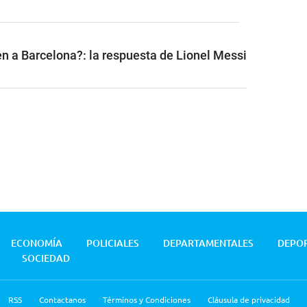
n a Barcelona?: la respuesta de Lionel Messi
ECONOMÍA
POLICIALES
DEPARTAMENTALES
DEPO
SOCIEDAD
RSS
Contactanos
Términos y Condiciones
Cláusula de privacidad