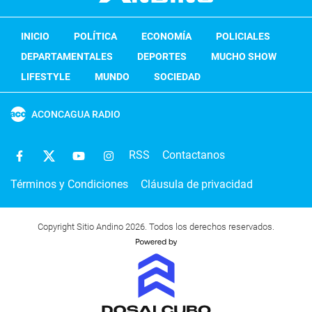
INICIO
POLÍTICA
ECONOMÍA
POLICIALES
DEPARTAMENTALES
DEPORTES
MUCHO SHOW
LIFESTYLE
MUNDO
SOCIEDAD
ACONCAGUA RADIO
RSS
Contactanos
Términos y Condiciones
Cláusula de privacidad
Copyright Sitio Andino 2026. Todos los derechos reservados.