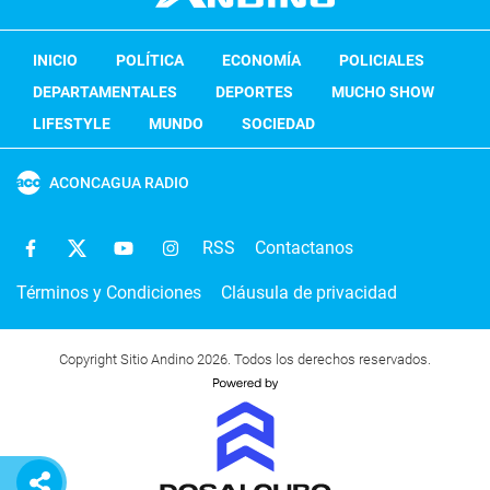
INICIO
POLÍTICA
ECONOMÍA
POLICIALES
DEPARTAMENTALES
DEPORTES
MUCHO SHOW
LIFESTYLE
MUNDO
SOCIEDAD
ACONCAGUA RADIO
RSS
Contactanos
Términos y Condiciones
Cláusula de privacidad
Copyright Sitio Andino 2026. Todos los derechos reservados.