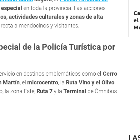
 especial
en toda la provincia. Las acciones
Ca
icos, actividades culturales y zonas de alta
el
irecta a mendocinos y visitantes.
Mo
pecial de la Policía Turística por
 servicio en destinos emblemáticos como e
l Cerro
n Martín
, el
microcentro
, la
Ruta Vino y el Olivo
o, la zona Este,
Ruta 7
y la
Terminal
de Ómnibus
LA