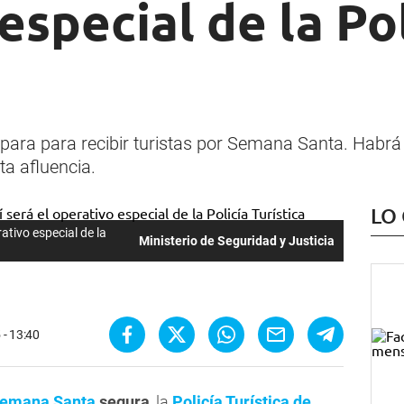
especial de la Pol
para para recibir turistas por Semana Santa. Habrá 
ta afluencia.
LO
tivo especial de la
Ministerio de Seguridad y Justicia
 - 13:40
emana Santa
segura
, la
Policía Turística de