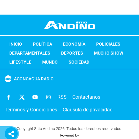
INICIO
POLÍTICA
ECONOMÍA
POLICIALES
DEPARTAMENTALES
DEPORTES
MUCHO SHOW
LIFESTYLE
MUNDO
SOCIEDAD
ACONCAGUA RADIO
RSS
Contactanos
Términos y Condiciones
Cláusula de privacidad
Copyright Sitio Andino 2026. Todos los derechos reservados.