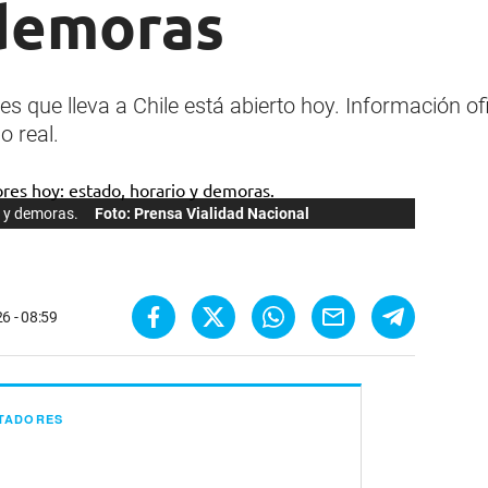
 demoras
es que lleva a Chile está abierto hoy. Información of
o real.
o y demoras.
Foto: Prensa Vialidad Nacional
6 - 08:59
RTADORES