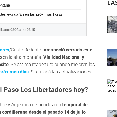
LA
ontaña
des evaluarán en las próximas horas
lizado: 08/08 a las 08:15
dores
/Cristo Redentor
amaneció cerrado este
o
en la alta montaña.
Vialidad Nacional y
nsito
. Se estima reapertura cuando mejoren las
 próximos días
. Seguí acá las actualizaciones.
el Paso Los Libertadores hoy?
Chile y Argentina responde a un
temporal de
a cordillerana desde el pasado 14 de julio
,