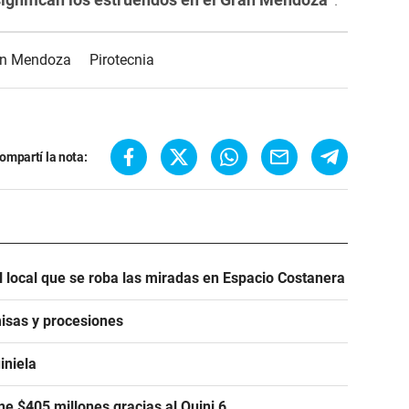
n Mendoza
Pirotecnia
ompartí la nota:
l local que se roba las miradas en Espacio Costanera
isas y procesiones
iniela
e $405 millones gracias al Quini 6