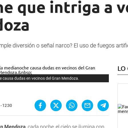
 que intriga a v
doza
mple diversión o señal narco? El uso de fuegos artif
LO
oche causa dudas en vecinos del Gran Mendoza.
 - 12:30
an Mendoza
, cada noche, el cielo se ilumina con