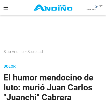
9
°
Sitio Andino
>
Sociedad
DOLOR
El humor mendocino de
luto: murió Juan Carlos
"Juanchi" Cabrera