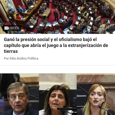
VIDEO
Ganó la presión social y el oficialismo bajó el
capítulo que abría el juego a la extranjerización de
tierras
Por Sitio Andino Política