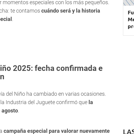
ir momentos especiales con los más pequeños.
echa: te contamos
cuándo será y la historia
Fu
Me
ecial
.
pr
Niño 2025: fecha confirmada e
ón
l Día del Niño ha cambiado en varias ocasiones.
la Industria del Juguete confirmó que
la
e agosto
.
LA
na
campaña especial para valorar nuevamente