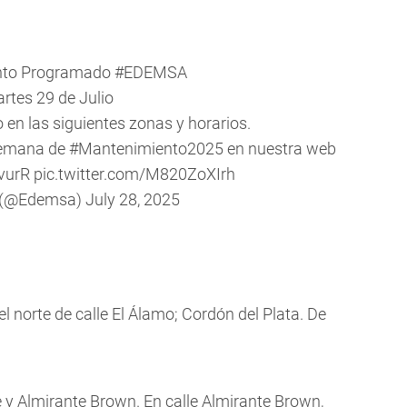
nto Programado
#EDEMSA
rtes 29 de Julio
o en las siguientes zonas y horarios.
semana de
#Mantenimiento2025
en nuestra web
qvurR
pic.twitter.com/M820ZoXIrh
 (@Edemsa)
July 28, 2025
el norte de calle El Álamo; Cordón del Plata. De
e y Almirante Brown. En calle Almirante Brown,