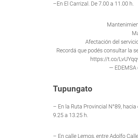
–En El Carrizal. De 7.00 a 11.00 h.
Mantenimie
Ma
Afectación del servici
Recordá que podés consultar la 
https://t.co/LvUYq
— EDEMSA
Tupungato
– En la Ruta Provincial N°89, hacia 
9.25 a 13.25 h.
– En calle Lemos, entre Adolfo Call