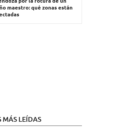
ndoza por la rotura de un
ño maestro: qué zonas están
ectadas
S MÁS LEÍDAS