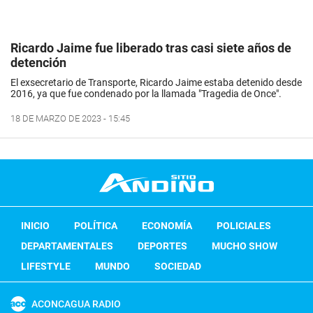
Ricardo Jaime fue liberado tras casi siete años de
detención
El exsecretario de Transporte, Ricardo Jaime estaba detenido desde
2016, ya que fue condenado por la llamada "Tragedia de Once".
18 DE MARZO DE 2023 - 15:45
INICIO
POLÍTICA
ECONOMÍA
POLICIALES
DEPARTAMENTALES
DEPORTES
MUCHO SHOW
LIFESTYLE
MUNDO
SOCIEDAD
ACONCAGUA RADIO