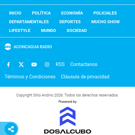
INICIO
POLÍTICA
ECONOMÍA
POLICIALES
DEPARTAMENTALES
DEPORTES
MUCHO SHOW
LIFESTYLE
MUNDO
SOCIEDAD
ACONCAGUA RADIO
RSS
Contactanos
Términos y Condiciones
Cláusula de privacidad
Copyright Sitio Andino 2026. Todos los derechos reservados.