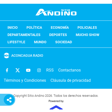
INICIO
POLÍTICA
ECONOMÍA
POLICIALES
DEPARTAMENTALES
DEPORTES
MUCHO SHOW
LIFESTYLE
MUNDO
SOCIEDAD
ACONCAGUA RADIO
RSS
Contactanos
Términos y Condiciones
Cláusula de privacidad
Copyright Sitio Andino 2026. Todos los derechos reservados.