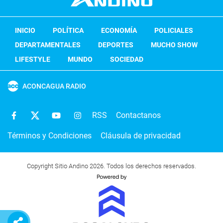
INICIO
POLÍTICA
ECONOMÍA
POLICIALES
DEPARTAMENTALES
DEPORTES
MUCHO SHOW
LIFESTYLE
MUNDO
SOCIEDAD
ACONCAGUA RADIO
RSS
Contactanos
Términos y Condiciones
Cláusula de privacidad
Copyright Sitio Andino 2026. Todos los derechos reservados.