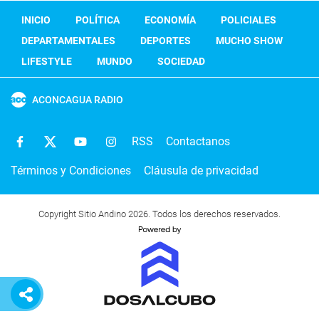
INICIO
POLÍTICA
ECONOMÍA
POLICIALES
DEPARTAMENTALES
DEPORTES
MUCHO SHOW
LIFESTYLE
MUNDO
SOCIEDAD
ACONCAGUA RADIO
RSS
Contactanos
Términos y Condiciones
Cláusula de privacidad
Copyright Sitio Andino 2026. Todos los derechos reservados.