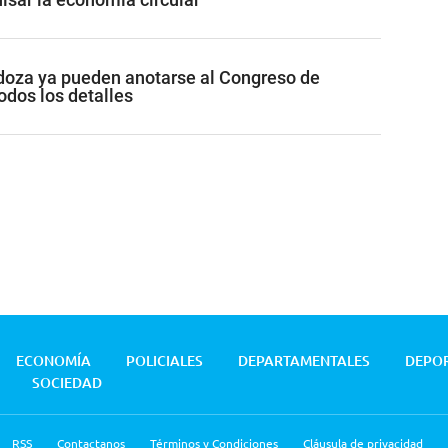
oza ya pueden anotarse al Congreso de
odos los detalles
ECONOMÍA
POLICIALES
DEPARTAMENTALES
DEPO
SOCIEDAD
RSS
Contactanos
Términos y Condiciones
Cláusula de privacidad