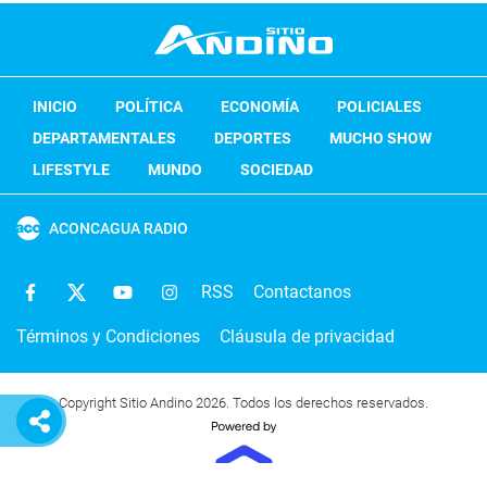
INICIO
POLÍTICA
ECONOMÍA
POLICIALES
DEPARTAMENTALES
DEPORTES
MUCHO SHOW
LIFESTYLE
MUNDO
SOCIEDAD
ACONCAGUA RADIO
RSS
Contactanos
Términos y Condiciones
Cláusula de privacidad
Copyright Sitio Andino 2026. Todos los derechos reservados.