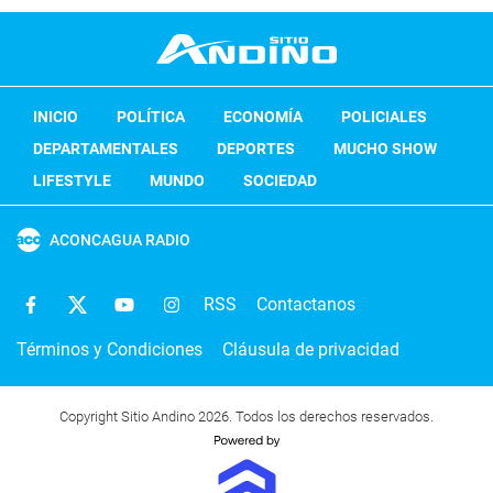
INICIO
POLÍTICA
ECONOMÍA
POLICIALES
DEPARTAMENTALES
DEPORTES
MUCHO SHOW
LIFESTYLE
MUNDO
SOCIEDAD
ACONCAGUA RADIO
RSS
Contactanos
Términos y Condiciones
Cláusula de privacidad
Copyright Sitio Andino 2026. Todos los derechos reservados.