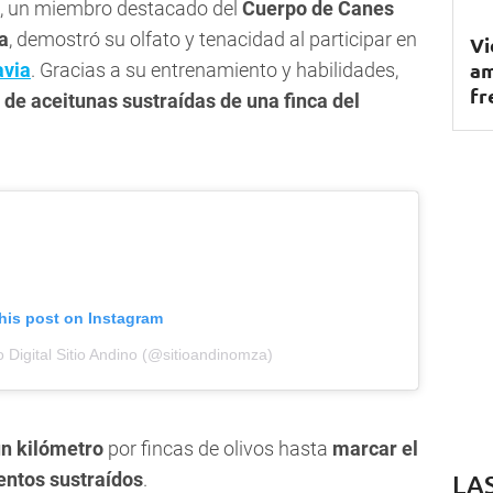
, un miembro destacado del
Cuerpo de Canes
a
, demostró su olfato y tenacidad al participar en
Vi
am
avia
. Gracias a su entrenamiento y habilidades,
fr
 de aceitunas sustraídas de una finca del
his post on Instagram
o Digital Sitio Andino (@sitioandinomza)
un kilómetro
por fincas de olivos hasta
marcar el
entos sustraídos
.
LA