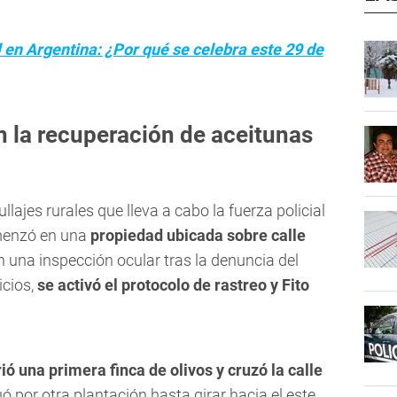
 en Argentina: ¿Por qué se celebra este 29 de
n la recuperación de aceitunas
llajes rurales que lleva a cabo la fuerza policial
omenzó en una
propiedad ubicada sobre calle
on una inspección ocular tras la denuncia del
icios,
se activó el protocolo de rastreo y Fito
rió una primera finca de olivos y cruzó la calle
nuó por otra plantación hasta girar hacia el este