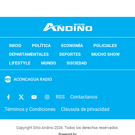
INICIO
POLÍTICA
ECONOMÍA
POLICIALES
DEPARTAMENTALES
DEPORTES
MUCHO SHOW
LIFESTYLE
MUNDO
SOCIEDAD
ACONCAGUA RADIO
RSS
Contactanos
Términos y Condiciones
Cláusula de privacidad
Copyright Sitio Andino 2026. Todos los derechos reservados.