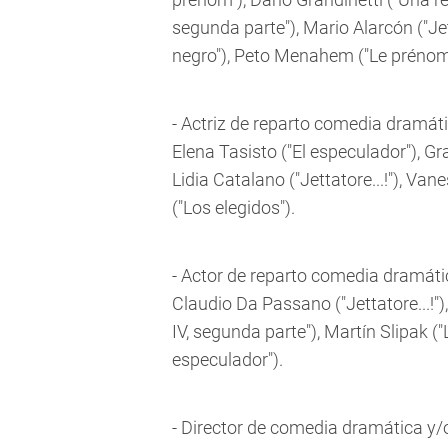
segunda parte"), Mario Alarcón ("Jet
negro"), Peto Menahem ("Le prénom
- Actriz de reparto comedia dramáti
Elena Tasisto ("El especulador"), Gra
Lidia Catalano ("Jettatore...!"), Van
("Los elegidos").
- Actor de reparto comedia dramátic
Claudio Da Passano ("Jettatore...!")
IV, segunda parte"), Martín Slipak ("L
especulador").
- Director de comedia dramática y/o 