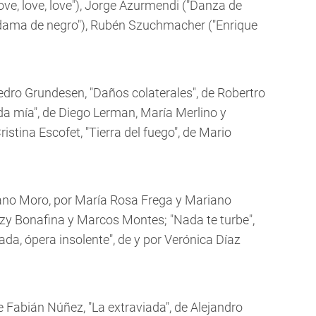
ove, love, love"), Jorge Azurmendi ("Danza de
 dama de negro"), Rubén Szuchmacher ("Enrique
 Pedro Grundesen, "Daños colaterales", de Robertro
da mía", de Diego Lerman, María Merlino y
ristina Escofet, "Tierra del fuego", de Mario
riano Moro, por María Rosa Frega y Mariano
pzy Bonafina y Marcos Montes; "Nada te turbe",
ada, ópera insolente", de y por Verónica Díaz
e Fabián Núñez, "La extraviada", de Alejandro