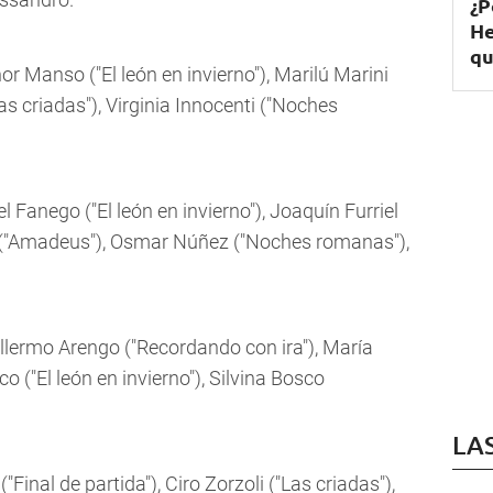
¿P
He
qu
or Manso ("El león en invierno"), Marilú Marini
Las criadas"), Virginia Innocenti ("Noches
 Fanego ("El león en invierno"), Joaquín Furriel
ez ("Amadeus"), Osmar Núñez ("Noches romanas"),
illermo Arengo ("Recordando con ira"), María
co ("El león en invierno"), Silvina Bosco
LA
"Final de partida"), Ciro Zorzoli ("Las criadas"),