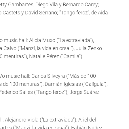
 Betty Gambartes, Diego Vila y Bernardo Carey;
 Castets y David Serrano; "Tango feroz", de Aida
 music hall: Alicia Muxo ("La extraviada"),
a Calvo ("Manzi, la vida en orsai"), Julia Zenko
0 mentiras"), Natalie Pérez ("Camila").
/o music hall: Carlos Silveyra ("Más de 100
 de 100 mentiras"), Damián Iglesias ("Calígula"),
Federico Salles ("Tango feroz"), Jorge Suárez
: Alejandro Viola ("La extraviada"), Ariel del
rtes ("Manzi, la vida en orsai"), Fabián Núñez