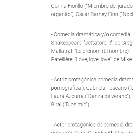
Corina Fiorillo ("Miembro del jurado
organito"), Oscar Barney Finn ("No
- Comedia dramática y/o comedia: "
Shakespeare, "Jettatore...!", de Gre
Mallatrat, "Le prénom (El nombre)",
Patellière, "Love, love, love", de Mike 
- Actriz protagónica comedia dramá
pornográfica"), Gabriela Toscano ("Lo
Laura Azcurra ("Danza de verano"),
Biral ("Dios mío").
- Actor protagónico de comedia dra
prénom"), Darío Grandinetti ("Una re