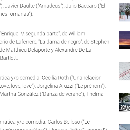
"), Javier Daulte ("Amadeus"), Julio Baccaro ("El
ches romanas").
Enrique IV, segunda parte", de William
gorio de Laferrère, "La dama de negro", de Stephen
 de Matthieu Delaporte y Alexandre De La
Bartlett.
tica y/o comedia: Cecilia Roth ("Una relación
ve, love, love"), Jorgelina Aruzzi ("Le prénom"),
 Martha González ("Danza de verano"), Thelma
mática y/o comedia: Carlos Belloso ("Le
lación pornográfica"), Horacio Peña ("Enrique IV,