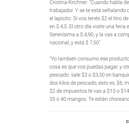
Cristina Kirchner: "Cuando habla de c
trabajador. Y se te está señalando 
el lapicito. Si vos tenés $2 el litro d
en $ 4,5. El otro día visite una fer
Serenísima a $ 4,90, y la vas a co
nacional, y está $ 7,50".
"Yo también consumo ese producto
cosa es que vos puedas pagar, y otr
pescado: sale $3 o $3,50 en banquina
dos kilos de pescado, esto es, $6, m
$2 de impuestos te vas a $13 o $14
35 o 40 mangos. Te están choreand
C