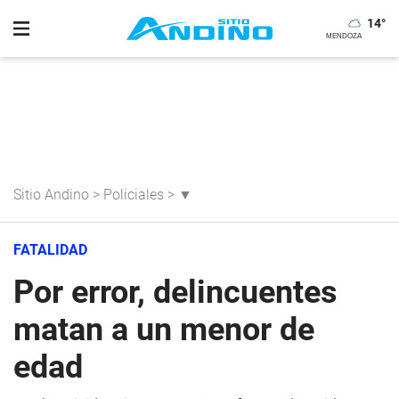
14
°
Sitio Andino
>
Policiales
>
▼
FATALIDAD
Por error, delincuentes
matan a un menor de
edad