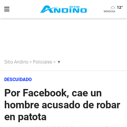
12
°
Sitio Andino
>
Policiales
>
▼
DESCUIDADO
Por Facebook, cae un
hombre acusado de robar
en patota