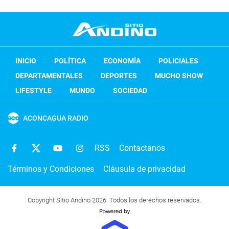
INICIO
POLÍTICA
ECONOMÍA
POLICIALES
DEPARTAMENTALES
DEPORTES
MUCHO SHOW
LIFESTYLE
MUNDO
SOCIEDAD
ACONCAGUA RADIO
RSS
Contactanos
Términos y Condiciones
Cláusula de privacidad
Copyright Sitio Andino 2026. Todos los derechos reservados.