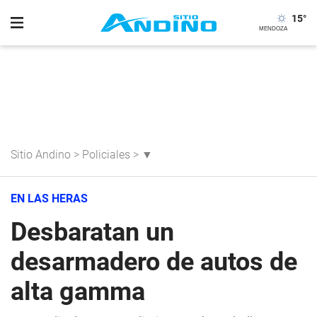
15
°
Sitio Andino
>
Policiales
>
▼
EN LAS HERAS
Desbaratan un
desarmadero de autos de
alta gamma