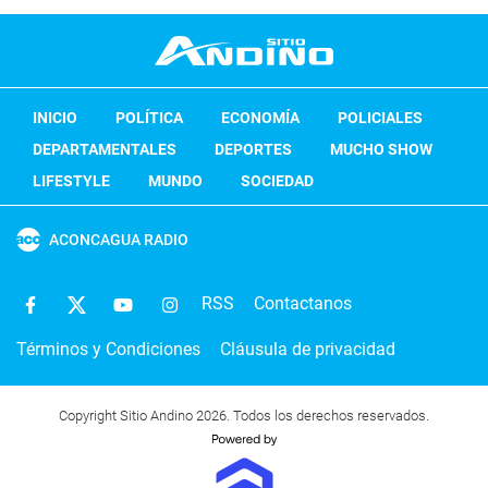
INICIO
POLÍTICA
ECONOMÍA
POLICIALES
DEPARTAMENTALES
DEPORTES
MUCHO SHOW
LIFESTYLE
MUNDO
SOCIEDAD
ACONCAGUA RADIO
RSS
Contactanos
Términos y Condiciones
Cláusula de privacidad
Copyright Sitio Andino 2026. Todos los derechos reservados.