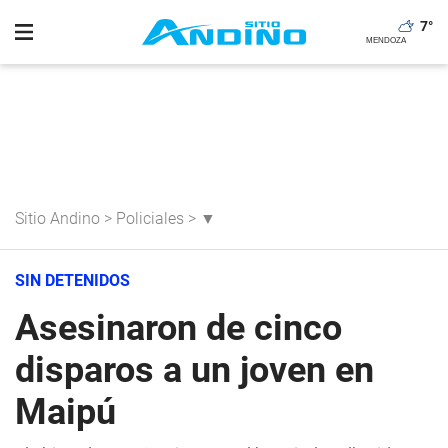
7
°
Sitio Andino
>
Policiales
>
▼
SIN DETENIDOS
Asesinaron de cinco
disparos a un joven en
Maipú