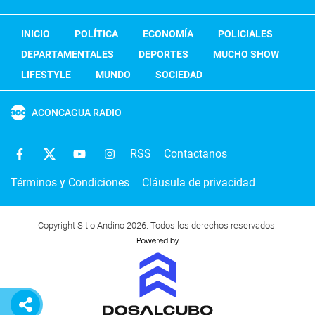
INICIO
POLÍTICA
ECONOMÍA
POLICIALES
DEPARTAMENTALES
DEPORTES
MUCHO SHOW
LIFESTYLE
MUNDO
SOCIEDAD
ACONCAGUA RADIO
RSS
Contactanos
Términos y Condiciones
Cláusula de privacidad
Copyright Sitio Andino 2026. Todos los derechos reservados.