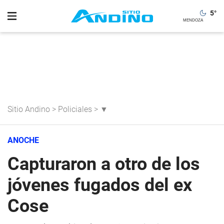
5
°
Sitio Andino
>
Policiales
>
▼
ANOCHE
Capturaron a otro de los
jóvenes fugados del ex
Cose