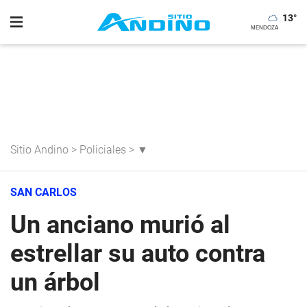
13
°
Sitio Andino
>
Policiales
>
▼
SAN CARLOS
Un anciano murió al
estrellar su auto contra
un árbol