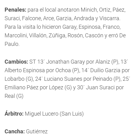
Penales:
para el local anotaron Minich, Ortiz, Páez,
Suraci, Falcone, Arce, Garzia, Andrada y Viscarra.
Para la visita lo hicieron Garay, Espinosa, Franco,
Marcolini, Villalón, Zúñiga, Rosón, Cascón y erró De
Paulo.
Cambios:
ST 13´ Jonathan Garay por Alaniz (P), 13´
Alberto Espinosa por Ochoa (P), 14´ Duilio Garzia por
Lobarbo (G), 24´ Luciano Suanes por Peinado (P), 25´
Emiliano Páez por López (G) y 30´ Juan Suraci por
Real (G)
Árbitro:
Miguel Lucero (San Luis)
Cancha:
Gutiérrez