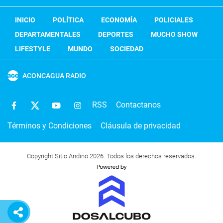
INICIO
POLÍTICA
ECONOMÍA
POLICIALES
DEPARTAMENTALES
DEPORTES
MUCHO SHOW
LIFESTYLE
MUNDO
SOCIEDAD
ACONCAGUA RADIO
RSS
Contactanos
Términos y Condiciones
Cláusula de privacidad
Copyright Sitio Andino 2026. Todos los derechos reservados.