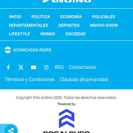
INICIO
POLÍTICA
ECONOMÍA
POLICIALES
DEPARTAMENTALES
DEPORTES
MUCHO SHOW
LIFESTYLE
MUNDO
SOCIEDAD
ACONCAGUA RADIO
RSS
Contactanos
Términos y Condiciones
Cláusula de privacidad
Copyright Sitio Andino 2026. Todos los derechos reservados.